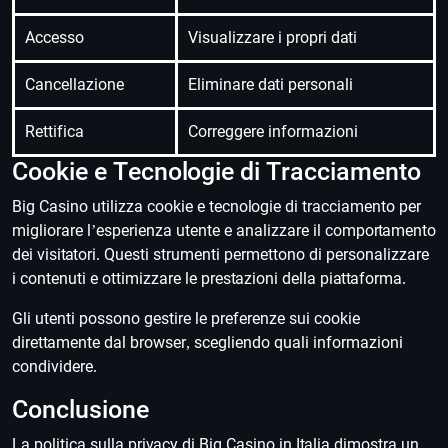
Accesso
Visualizzare i propri dati
Cancellazione
Eliminare dati personali
Rettifica
Correggere informazioni
Cookie e Tecnologie di Tracciamento
Big Casino utilizza cookie e tecnologie di tracciamento per
migliorare l’esperienza utente e analizzare il comportamento
dei visitatori. Questi strumenti permettono di personalizzare
i contenuti e ottimizzare le prestazioni della piattaforma.
Gli utenti possono gestire le preferenze sui cookie
direttamente dal browser, scegliendo quali informazioni
condividere.
Conclusione
La politica sulla privacy di Big Casino in Italia dimostra un