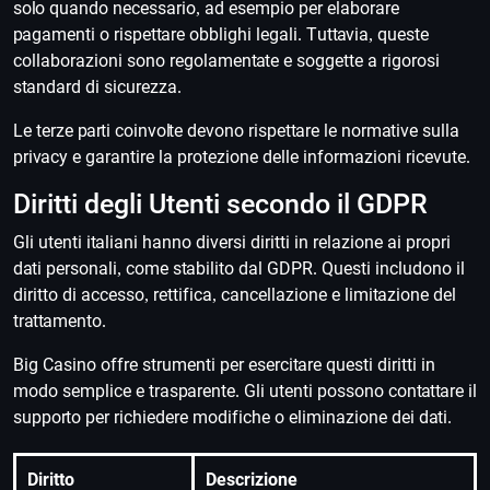
solo quando necessario, ad esempio per elaborare
pagamenti o rispettare obblighi legali. Tuttavia, queste
collaborazioni sono regolamentate e soggette a rigorosi
standard di sicurezza.
Le terze parti coinvolte devono rispettare le normative sulla
privacy e garantire la protezione delle informazioni ricevute.
Diritti degli Utenti secondo il GDPR
Gli utenti italiani hanno diversi diritti in relazione ai propri
dati personali, come stabilito dal GDPR. Questi includono il
diritto di accesso, rettifica, cancellazione e limitazione del
trattamento.
Big Casino offre strumenti per esercitare questi diritti in
modo semplice e trasparente. Gli utenti possono contattare il
supporto per richiedere modifiche o eliminazione dei dati.
Diritto
Descrizione