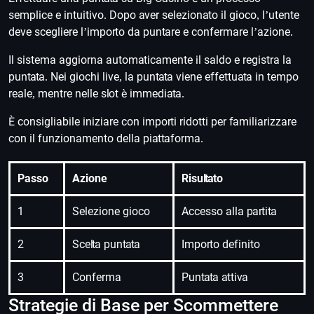
semplice e intuitivo. Dopo aver selezionato il gioco, l’utente
deve scegliere l’importo da puntare e confermare l’azione.
Il sistema aggiorna automaticamente il saldo e registra la
puntata. Nei giochi live, la puntata viene effettuata in tempo
reale, mentre nelle slot è immediata.
È consigliabile iniziare con importi ridotti per familiarizzare
con il funzionamento della piattaforma.
Passo
Azione
Risultato
1
Selezione gioco
Accesso alla partita
2
Scelta puntata
Importo definito
3
Conferma
Puntata attiva
Strategie di Base per Scommettere