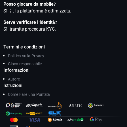
Posso giocare da mobile?
Sì 📱, la piattaforma è ottimizzata.
Serve verificare l’identità?
Sì, tramite procedura KYC.
Termini e condizioni
Politica sulla Privacy
Gioco responsabile
Informazioni
Autore
Istruzioni
Come Fare una Puntata