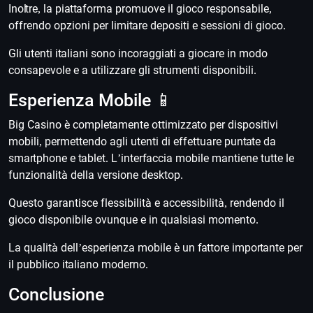
Inoltre, la piattaforma promuove il gioco responsabile,
offrendo opzioni per limitare depositi e sessioni di gioco.
Gli utenti italiani sono incoraggiati a giocare in modo
consapevole e a utilizzare gli strumenti disponibili.
Esperienza Mobile 📱
Big Casino è completamente ottimizzato per dispositivi
mobili, permettendo agli utenti di effettuare puntate da
smartphone e tablet. L’interfaccia mobile mantiene tutte le
funzionalità della versione desktop.
Questo garantisce flessibilità e accessibilità, rendendo il
gioco disponibile ovunque e in qualsiasi momento.
La qualità dell’esperienza mobile è un fattore importante per
il pubblico italiano moderno.
Conclusione